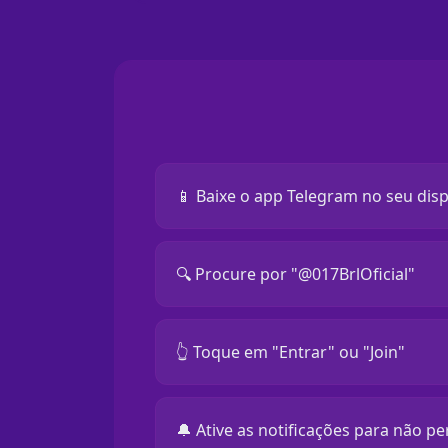
📱 Baixe o app Telegram no seu disp
🔍 Procure por "@017BrlOficial"
👆 Toque em "Entrar" ou "Join"
🔔 Ative as notificações para não p