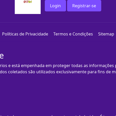
Login
Registrar-se
Políticas de Privacidade
Termos e Condições
Sitemap
de
uários e está empenhada em proteger todas as informações 
os coletados são utilizados exclusivamente para fins de m