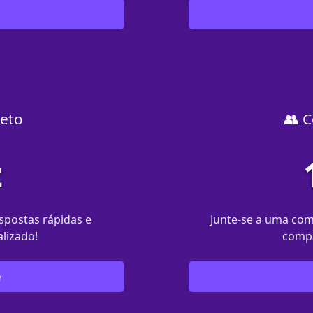
reto
👥 
t
espostas rápidas e
Junte-se a uma com
lizado!
compa
e