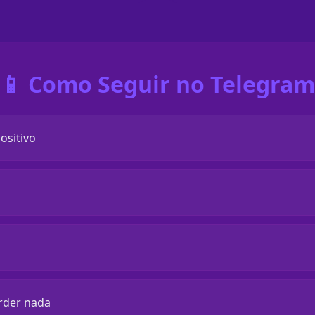
📱 Como Seguir no Telegram
ositivo
erder nada