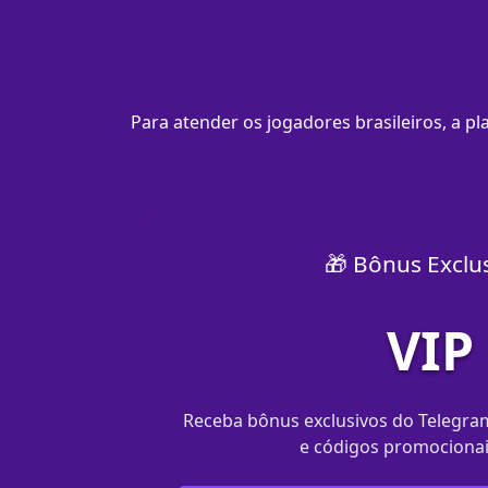
Para atender os jogadores brasileiros, a 
🎁 Bônus Exclu
VIP
Receba bônus exclusivos do Telegra
e códigos promocionai