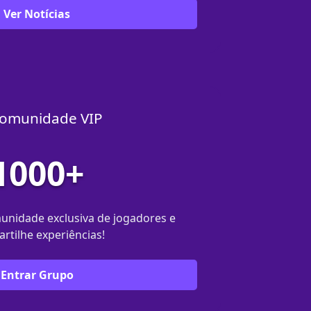
Ver Notícias
Comunidade VIP
1000+
unidade exclusiva de jogadores e
rtilhe experiências!
Entrar Grupo