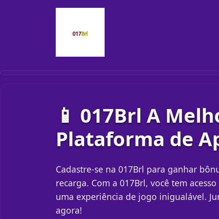
📱 017Brl A Melh
Plataforma de A
Cadastre-se na 017Brl para ganhar bôn
recarga. Com a 017Brl, você tem acesso 
uma experiência de jogo inigualável. J
agora!