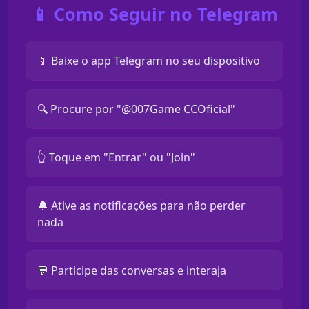
📱 Como Seguir no Telegram
📱 Baixe o app Telegram no seu dispositivo
🔍 Procure por "@007Game CCOficial"
👆 Toque em "Entrar" ou "Join"
🔔 Ative as notificações para não perder
nada
💬 Participe das conversas e interaja