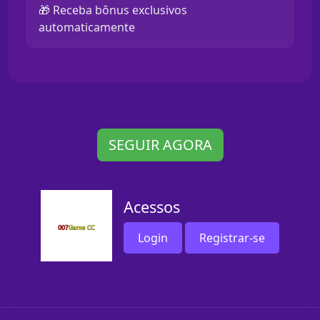
🎁 Receba bônus exclusivos
automaticamente
SEGUIR AGORA
Acessos
Login
Registrar-se