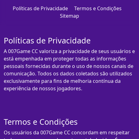
Políticas de Privacidade
Termos e Condições
Sitemap
Políticas de Privacidade
A 007Game CC valoriza a privacidade de seus usuários e
está empenhada em proteger todas as informações
pessoais fornecidas durante o uso de nossos canais de
comunicação. Todos os dados coletados são utilizados
exclusivamente para fins de melhoria contínua da
experiência de nossos jogadores.
Termos e Condições
Os usuários da 007Game CC concordam em respeitar