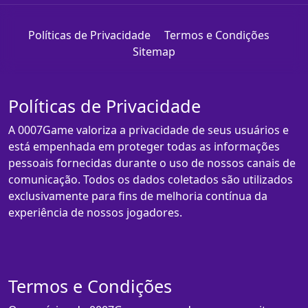
Políticas de Privacidade
Termos e Condições
Sitemap
Políticas de Privacidade
A 0007Game valoriza a privacidade de seus usuários e
está empenhada em proteger todas as informações
pessoais fornecidas durante o uso de nossos canais de
comunicação. Todos os dados coletados são utilizados
exclusivamente para fins de melhoria contínua da
experiência de nossos jogadores.
Termos e Condições