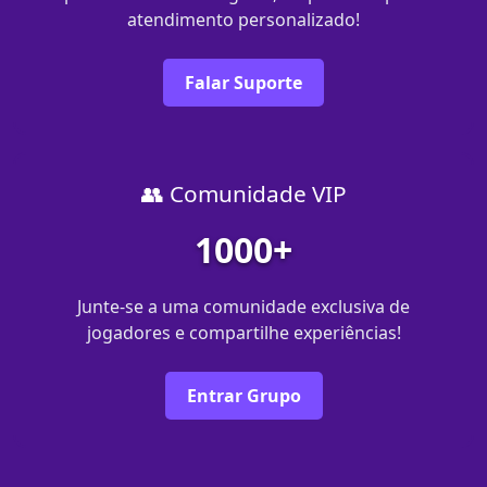
atendimento personalizado!
Falar Suporte
👥 Comunidade VIP
1000+
Junte-se a uma comunidade exclusiva de
jogadores e compartilhe experiências!
Entrar Grupo